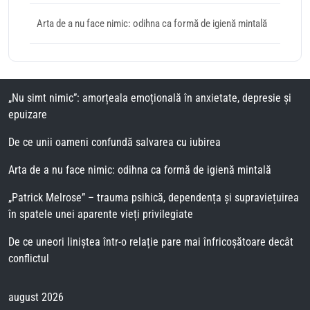
Arta de a nu face nimic: odihna ca formă de igienă mintală
„Nu simt nimic”: amorțeala emoțională în anxietate, depresie și
epuizare
De ce unii oameni confundă salvarea cu iubirea
Arta de a nu face nimic: odihna ca formă de igienă mintală
„Patrick Melrose” – trauma psihică, dependența și supraviețuirea
în spatele unei aparente vieți privilegiate
De ce uneori liniștea într-o relație pare mai înfricoșătoare decât
conflictul
august 2026