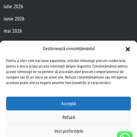
iulie 2026
iunie 2026
mai 2026
aprilie 2026
Gestionează consimțământul
martie 2026
Pentru a oferi cele mai bune experiențe, utilizăm tehnologii precum cookie-urile
pentru a stoca și/sau accesa informații despre dispozitiv. Consimțământul pentru
februarie 2026
aceste tehnologii ne va permite să procesăm date precum comportamentul de
navigare sau ID-uri unice pe acest site. Refuzul consimțământului sau retragerea
ianuarie 2026
acestuia poate afecta negativ anumite funcționalități și caracteristici.
august 2025
Acceptă
iulie 2025
Refuză
Testul DASS
Vezi preferințele