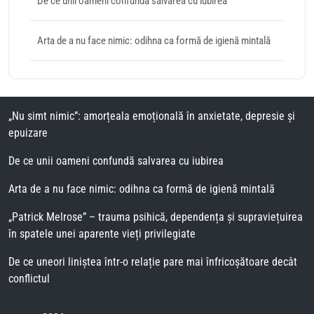
De ce unii oameni confundă salvarea cu iubirea
Arta de a nu face nimic: odihna ca formă de igienă mintală
„Nu simt nimic”: amorțeala emoțională în anxietate, depresie și
epuizare
De ce unii oameni confundă salvarea cu iubirea
Arta de a nu face nimic: odihna ca formă de igienă mintală
„Patrick Melrose” – trauma psihică, dependența și supraviețuirea
în spatele unei aparente vieți privilegiate
De ce uneori liniștea într-o relație pare mai înfricoșătoare decât
conflictul