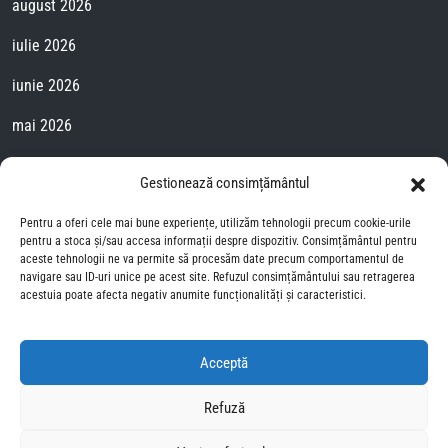
august 2026
iulie 2026
iunie 2026
mai 2026
aprilie 2026
Gestionează consimțământul
martie 2026
Pentru a oferi cele mai bune experiențe, utilizăm tehnologii precum cookie-urile
pentru a stoca și/sau accesa informații despre dispozitiv. Consimțământul pentru
februarie 2026
aceste tehnologii ne va permite să procesăm date precum comportamentul de
navigare sau ID-uri unice pe acest site. Refuzul consimțământului sau retragerea
ianuarie 2026
acestuia poate afecta negativ anumite funcționalități și caracteristici.
august 2025
Acceptă
iulie 2025
Refuză
Testul DASS